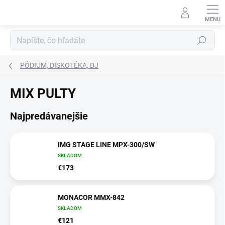
Prejsť
na
obsah
Hľadať
PÓDIUM, DISKOTÉKA, DJ
MIX PULTY
Najpredávanejšie
IMG STAGE LINE MPX-300/SW
SKLADOM
€173
MONACOR MMX-842
SKLADOM
€121