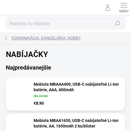
Prejsť
na
obsah
Hľadať
KOMUNIKÁCIA, KANCELÁRIA, HOBBY
NABÍJAČKY
Najpredávanejšie
Mobiola MBAAA400, USB-C nabíjateľné Li-Ion
batérie, AAA, 400mAh
SKLADOM
€8,90
Mobiola MBAA1650, USB-C nabíjateľné Li-Ion
batérie, AA, 1650mAh 2 ks/blister