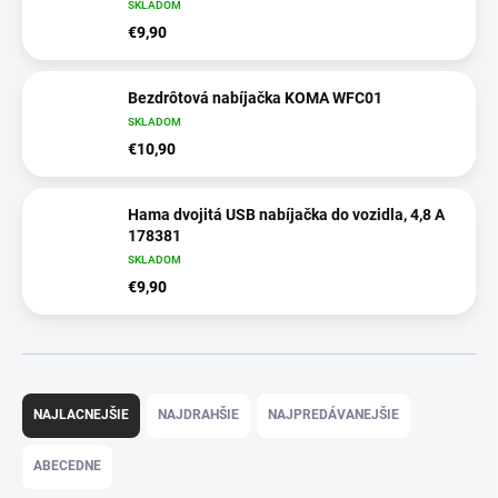
SKLADOM
€9,90
Bezdrôtová nabíjačka KOMA WFC01
SKLADOM
€10,90
Hama dvojitá USB nabíjačka do vozidla, 4,8 A
178381
SKLADOM
€9,90
R
a
NAJLACNEJŠIE
NAJDRAHŠIE
NAJPREDÁVANEJŠIE
d
e
ABECEDNE
n