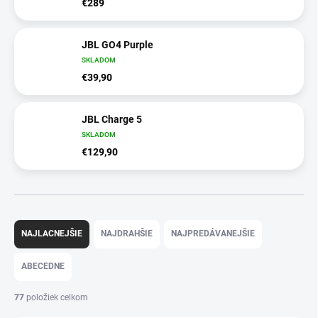
€289
JBL GO4 Purple
SKLADOM
€39,90
JBL Charge 5
SKLADOM
€129,90
R
a
NAJLACNEJŠIE
NAJDRAHŠIE
NAJPREDÁVANEJŠIE
d
e
ABECEDNE
n
i
77
položiek celkom
e