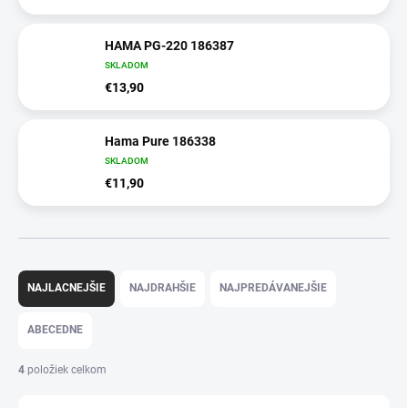
HAMA PG-220 186387
SKLADOM
€13,90
Hama Pure 186338
SKLADOM
€11,90
R
a
NAJLACNEJŠIE
NAJDRAHŠIE
NAJPREDÁVANEJŠIE
d
e
ABECEDNE
n
i
4
položiek celkom
e
p