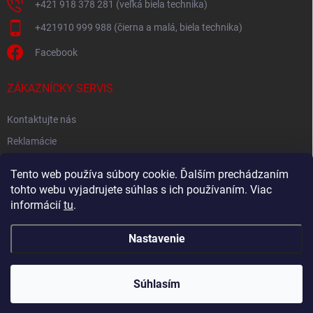
+421 918 378 281 (veľká biela technika)
+421910 999 988 (čierna a malá, biela technika)
Facebook
ZÁKAZNÍCKY SERVIS
Kontaktujte nás
Reklamácie
Spätný odber elektroodpadu
Tento web používa súbory cookie. Ďalším prechádzaním
tohto webu vyjadrujete súhlas s ich používaním. Viac
informácií
tu
.
Nastavenie
Copyright 2026
Akton.sk
. Všetky práva vyhradené.
Súhlasím
Vytvoril Shoptet