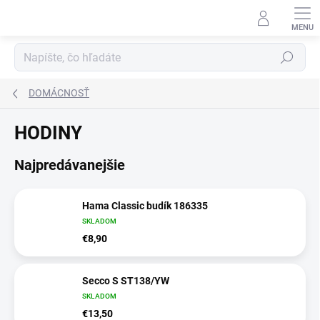
Prejsť
na
obsah
Hľadať
DOMÁCNOSŤ
HODINY
Najpredávanejšie
Hama Classic budík 186335
SKLADOM
€8,90
Secco S ST138/YW
SKLADOM
€13,50