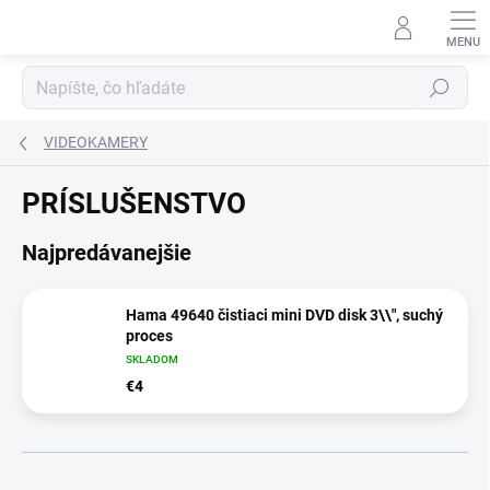
Prejsť
na
obsah
Hľadať
VIDEOKAMERY
PRÍSLUŠENSTVO
Najpredávanejšie
Hama 49640 čistiaci mini DVD disk 3\\", suchý
proces
SKLADOM
€4
R