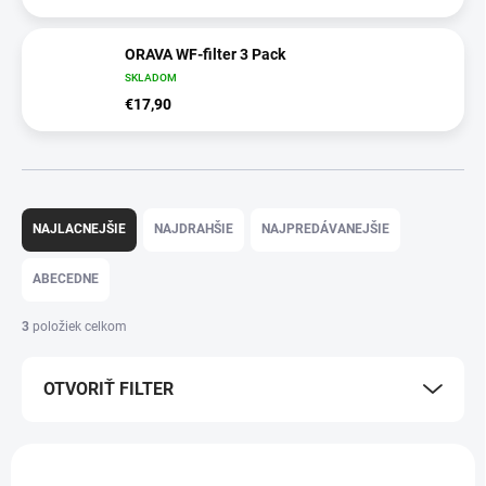
ORAVA WF-filter 3 Pack
SKLADOM
€17,90
R
a
NAJLACNEJŠIE
NAJDRAHŠIE
NAJPREDÁVANEJŠIE
d
e
ABECEDNE
n
i
3
položiek celkom
e
p
OTVORIŤ FILTER
r
o
d
V
u
ý