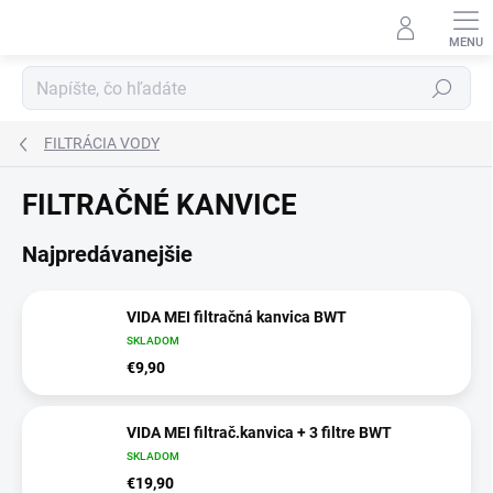
Prejsť
na
obsah
Hľadať
FILTRÁCIA VODY
FILTRAČNÉ KANVICE
Najpredávanejšie
VIDA MEI filtračná kanvica BWT
SKLADOM
€9,90
VIDA MEI filtrač.kanvica + 3 filtre BWT
SKLADOM
€19,90