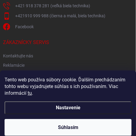
+421 918 378 281 (veľká biela technika)
+421910 999 988 (čierna a malá, biela technika)
Facebook
ZÁKAZNÍCKY SERVIS
Kontaktujte nás
Reklamácie
Spätný odber elektroodpadu
Tento web používa súbory cookie. Ďalším prechádzaním
tohto webu vyjadrujete súhlas s ich používaním. Viac
informácií
tu
.
Nastavenie
Copyright 2026
Akton.sk
. Všetky práva vyhradené.
Súhlasím
Vytvoril Shoptet