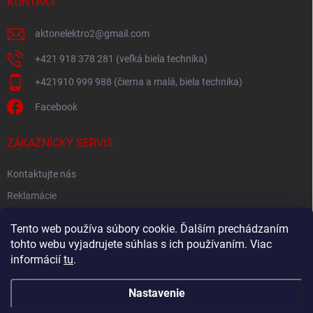
KONTAKT
aktonelektro2
@
gmail.com
+421 918 378 281 (veľká biela technika)
+421910 999 988 (čierna a malá, biela technika)
Facebook
ZÁKAZNÍCKY SERVIS
Kontaktujte nás
Reklamácie
Spätný odber elektroodpadu
Tento web používa súbory cookie. Ďalším prechádzaním
tohto webu vyjadrujete súhlas s ich používaním. Viac
informácií
tu
.
Nastavenie