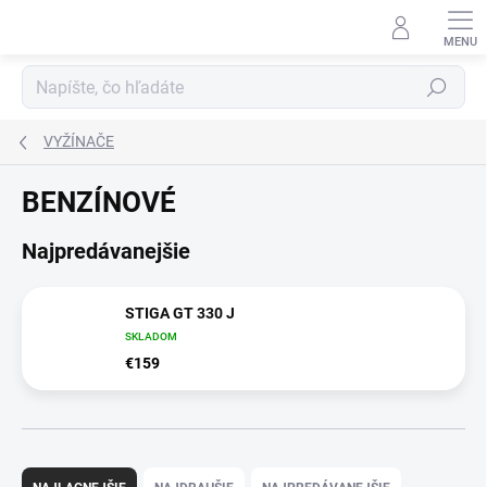
Prejsť
na
obsah
Hľadať
VYŽÍNAČE
BENZÍNOVÉ
Najpredávanejšie
STIGA GT 330 J
SKLADOM
€159
R
a