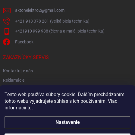
aktonelektro2
@
gmail.com
+421 918 378 281 (veľká biela technika)
+421910 999 988 (čierna a malá, biela technika)
Facebook
ZÁKAZNÍCKY SERVIS
Kontaktujte nás
Reklamácie
Spätný odber elektroodpadu
Tento web používa súbory cookie. Ďalším prechádzaním
tohto webu vyjadrujete súhlas s ich používaním. Viac
informácií
tu
.
Nastavenie