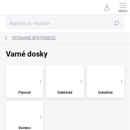
Prejsť
na
obsah
Hľadať
VSTAVANÉ SPOTREBIČE
Varné dosky
Plynové
Elektrické
Indukčné
Domino