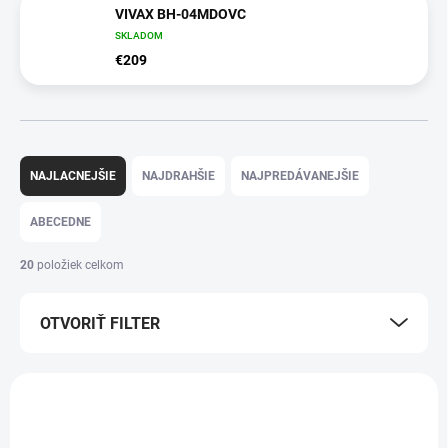
VIVAX BH-04MDOVC
SKLADOM
€209
R
a
NAJLACNEJŠIE
NAJDRAHŠIE
NAJPREDÁVANEJŠIE
d
e
ABECEDNE
n
i
20
položiek celkom
e
p
OTVORIŤ FILTER
r
o
d
V
u
ý
k
p
ZADARMO
ZADARMO
t