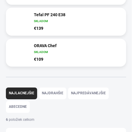
Tefal PF 240 E38
SKLADOM
€139
ORAVA Chef
SKLADOM
€109
R
a
NAJLACNEJŠIE
NAJDRAHŠIE
NAJPREDÁVANEJŠIE
d
e
ABECEDNE
n
i
6
položiek celkom
e
p