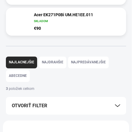
Acer EK271P0Bi UM.HE1EE.011
SKLADOM
€90
R
a
NAJLACNEJŠIE
NAJDRAHŠIE
NAJPREDÁVANEJŠIE
d
e
ABECEDNE
n
i
3
položiek celkom
e
p
OTVORIŤ FILTER
r
o
d
V
u
ý
AKCIA
AKCIA