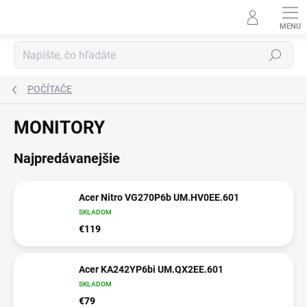
Prejsť
na
obsah
Hľadať
POČÍTAČE
MONITORY
Najpredávanejšie
Acer Nitro VG270P6b UM.HV0EE.601
SKLADOM
€119
Acer KA242YP6bi UM.QX2EE.601
SKLADOM
€79