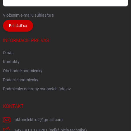
Vložením e-mailu súhlasíte s
podmienkami ochrany osobných údajov
Prihlásiť sa
INFORMÁCIE PRE VÁS
O nás
Kontakty
Obchodné podmienky
Dodacie podmienky
Podmienky ochrany osobných údajov
KONTAKT
aktonelektro2
@
gmail.com
+421 918 378 281 (veľká biela technika)