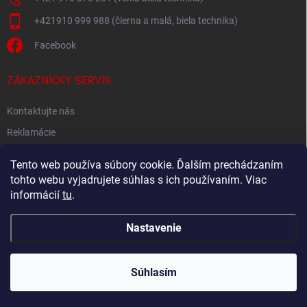
+421910 999 988 (čierna a malá, biela technika)
Facebook
ZÁKAZNÍCKY SERVIS
Kontaktujte nás
Reklamácie
Spätný odber elektroodpadu
Tento web používa súbory cookie. Ďalším prechádzaním
tohto webu vyjadrujete súhlas s ich používaním. Viac
informácií
tu
.
Nastavenie
Copyright 2026
Akton.sk
. Všetky práva vyhradené.
Súhlasím
Vytvoril Shoptet