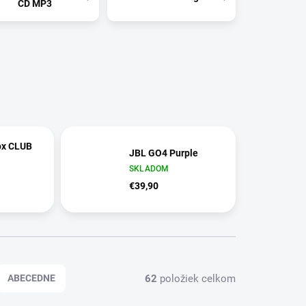
CD MP3
ox CLUB
JBL GO4 Purple
SKLADOM
€39,90
62
položiek celkom
ABECEDNE