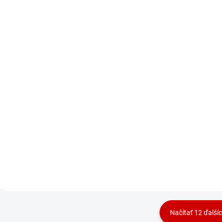
SKLADOM
S
Philips TAS1505B/00
Orava T-120 B
€19,90
€23,90
Do košíka
Do košíka
• FM/AM/SW rozsah
• duálne napájanie
(sieť/batérie)
•
teleskopická anténa
Načítať 12 ďalší