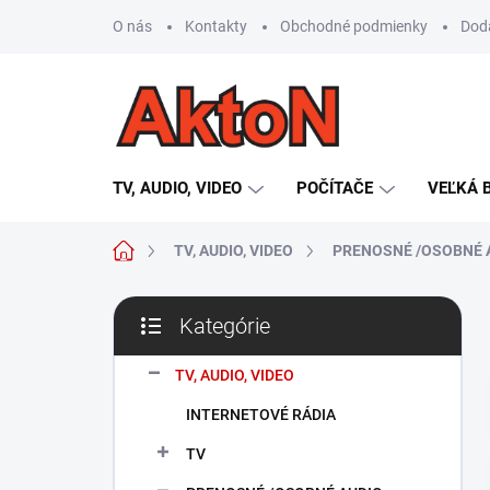
Prejsť
O nás
Kontakty
Obchodné podmienky
Dod
na
obsah
TV, AUDIO, VIDEO
POČÍTAČE
VEĽKÁ 
Domov
TV, AUDIO, VIDEO
PRENOSNÉ /OSOBNÉ A
B
Kategórie
o
Preskočiť
č
kategórie
n
TV, AUDIO, VIDEO
ý
INTERNETOVÉ RÁDIA
p
a
TV
n