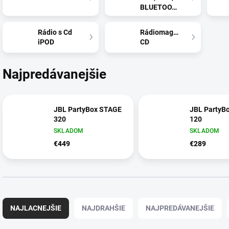
BLUETOOTH
Rádio s Cd
Rádiomagnetofóny
iPOD
CD
Najpredávanejšie
JBL PartyBox STAGE
JBL PartyB
320
120
SKLADOM
SKLADOM
€449
€289
R
a
NAJLACNEJŠIE
NAJDRAHŠIE
NAJPREDÁVANEJŠIE
d
e