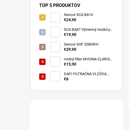
TOP 5 PRODUKTOV
Sencor SCA BA10
€24,90
SCA BA87 Výmenný modul pre
BA40 SENCOR
€19,90
Sencor SHF 2080WH
€29,90
Vodný filter NIVONA CLARIS
NIRF701
€15,90
DAFI FILTRAČNÁ VLOŽKA
POLYPROPYLENOVÁ
€6
Máte otázku?
Obráťte sa na nás.