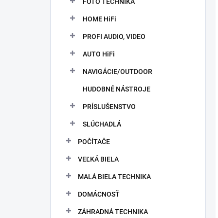
FOTO TECHNIKA
HOME HiFi
PROFI AUDIO, VIDEO
AUTO HiFi
NAVIGÁCIE/OUTDOOR
HUDOBNÉ NÁSTROJE
PRÍSLUŠENSTVO
SLÚCHADLÁ
POČÍTAČE
VEĽKÁ BIELA
MALÁ BIELA TECHNIKA
DOMÁCNOSŤ
ZÁHRADNÁ TECHNIKA