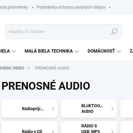
acie podmienky
Podmienky ochrany osobných údajov
Hľadať
BIELA
MALÁ BIELA TECHNIKA
DOMÁCNOSŤ
Z
UDIO, VIDEO
PRENOSNÉ AUDIO
PRENOSNÉ AUDIO
BLUETOOTH
Rádioprijímače
AUDIO
RÁDIO S
Rádio s CD
USB, MP3,