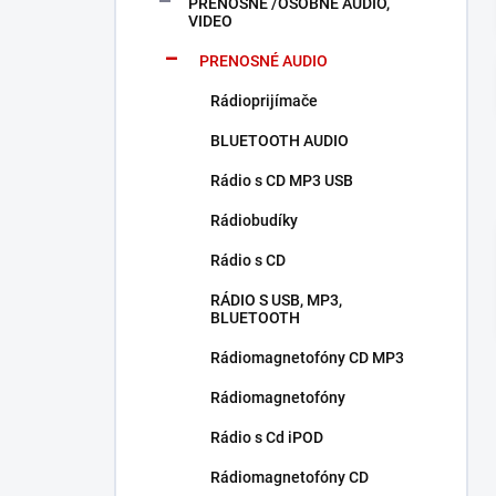
PRENOSNÉ /OSOBNÉ AUDIO,
e
VIDEO
l
PRENOSNÉ AUDIO
Rádioprijímače
BLUETOOTH AUDIO
Rádio s CD MP3 USB
Rádiobudíky
Rádio s CD
RÁDIO S USB, MP3,
BLUETOOTH
Rádiomagnetofóny CD MP3
Rádiomagnetofóny
Rádio s Cd iPOD
Rádiomagnetofóny CD