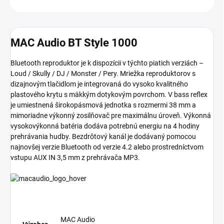
MAC Audio BT Style 1000
Bluetooth reproduktor je k dispozícii v týchto piatich verziách –
Loud / Skully / DJ / Monster / Pery. Mriežka reproduktorov s
dizajnovým tlačidlom je integrovaná do vysoko kvalitného
plastového krytu s mäkkým dotykovým povrchom. V bass reflex
je umiestnená širokopásmová jednotka s rozmermi 38 mm a
mimoriadne výkonný zosilňovač pre maximálnu úroveň. Výkonná
vysokovýkonná batéria dodáva potrebnú energiu na 4 hodiny
prehrávania hudby. Bezdrôtový kanál je dodávaný pomocou
najnovšej verzie Bluetooth od verzie 4.2 alebo prostredníctvom
vstupu AUX IN 3,5 mm z prehrávača MP3.
MAC Audio