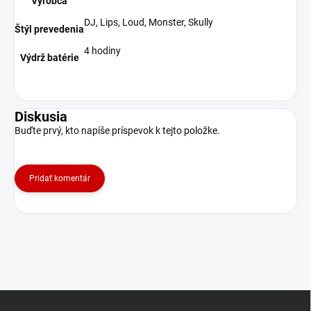
Výrobca
DJ, Lips, Loud, Monster, Skully
Štýl prevedenia
4 hodiny
Výdrž batérie
Diskusia
Buďte prvý, kto napíše príspevok k tejto položke.
Pridať komentár
Z