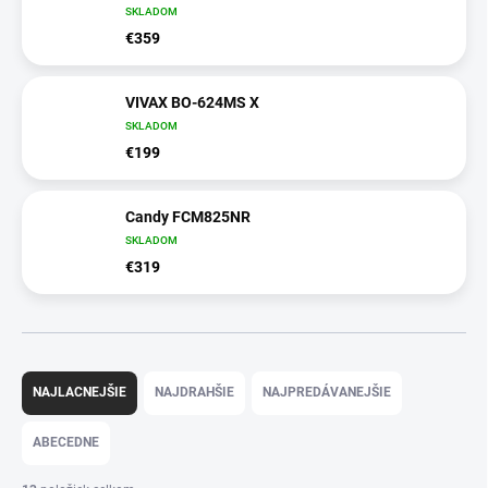
SKLADOM
€359
VIVAX BO-624MS X
SKLADOM
€199
Candy FCM825NR
SKLADOM
€319
R
a
NAJLACNEJŠIE
NAJDRAHŠIE
NAJPREDÁVANEJŠIE
d
e
ABECEDNE
n
i