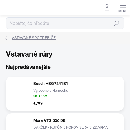
Prejsť
na
obsah
Hľadať
VSTAVANÉ SPOTREBIČE
Vstavané rúry
Najpredávanejšie
Bosch HBG7241B1
Vyrobené v Nemecku
SKLADOM
€799
Mora VTS 556 DB
DARČEK - KUPÓN 5 ROKOV SERVIS ZDARMA