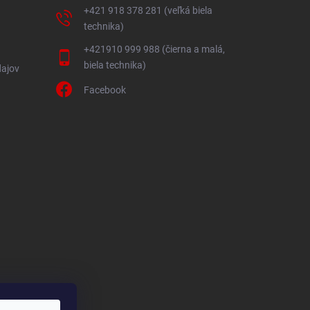
+421 918 378 281 (veľká biela
technika)
+421910 999 988 (čierna a malá,
biela technika)
ajov
Facebook