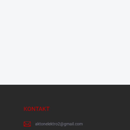
KONTAKT
aktonelektro2
@
gmail.com