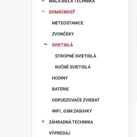
MALÁ BIELA TECHNIKA
e
l
DOMÁCNOSŤ
METEOSTANICE
ZVONČEKY
SVIETIDLÁ
STROPNÉ SVIETIDLÁ
RUČNÉ SVIETIDLÁ
HODINY
BATÉRIE
ODPUDZOVAČE ZVIERAT
WIFI , GSM ZASUVKY
ZÁHRADNÁ TECHNIKA
VÝPREDAJ