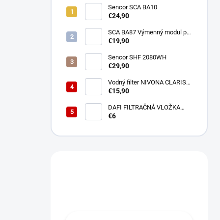
Sencor SCA BA10
€24,90
SCA BA87 Výmenný modul pre
BA40 SENCOR
€19,90
Sencor SHF 2080WH
€29,90
Vodný filter NIVONA CLARIS
NIRF701
€15,90
DAFI FILTRAČNÁ VLOŽKA
POLYPROPYLENOVÁ
€6
Máte otázku?
Obráťte sa na nás.