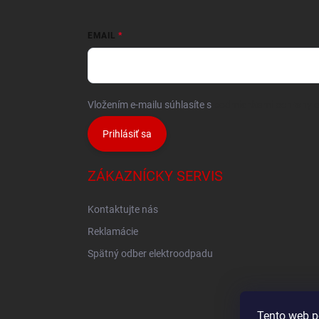
EMAIL
Vložením e-mailu súhlasíte s
podmienkami ochrany 
Prihlásiť sa
ZÁKAZNÍCKY SERVIS
Kontaktujte nás
Reklamácie
Spätný odber elektroodpadu
Tento web p