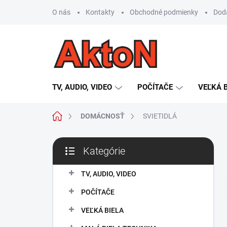
Prejsť
O nás
Kontakty
Obchodné podmienky
Dod
na
obsah
TV, AUDIO, VIDEO
POČÍTAČE
VEĽKÁ 
Domov
DOMÁCNOSŤ
SVIETIDLÁ
B
Kategórie
o
Preskočiť
č
kategórie
n
TV, AUDIO, VIDEO
ý
POČÍTAČE
p
a
VEĽKÁ BIELA
n