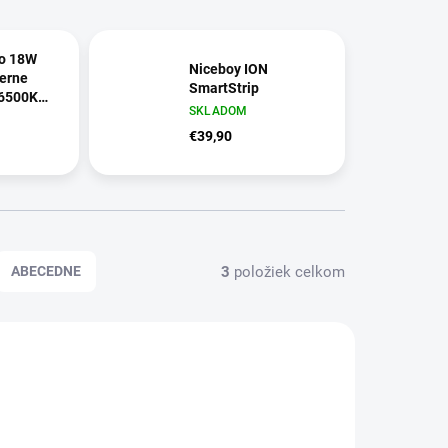
lo 18W
Niceboy ION
erne
SmartStrip
6500K
SKLADOM
L244938
€39,90
3
položiek celkom
ABECEDNE
AKCIA
42928
42787
TIP