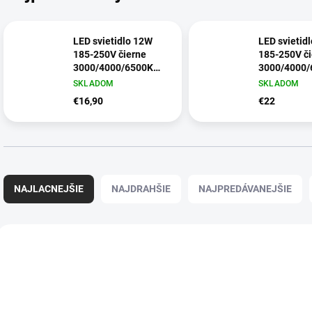
LED svietidlo 12W
LED svietid
185-250V čierne
185-250V či
3000/4000/6500K
3000/4000/
L244914
štvorcove 
SKLADOM
SKLADOM
€16,90
€22
R
a
NAJLACNEJŠIE
NAJDRAHŠIE
NAJPREDÁVANEJŠIE
d
e
n
V
i
ý
AKCIA
AKCIA
42931
e
p
TIP
TIP
p
i
r
s
o
p