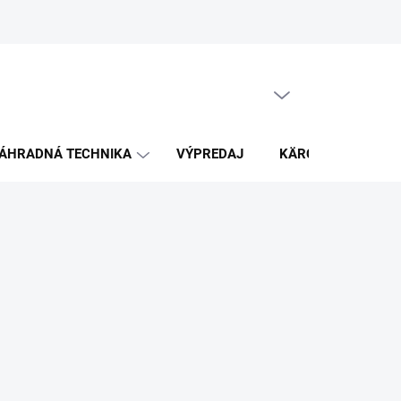
PRÁZDNY KOŠÍK
NÁKUPNÝ
KOŠÍK
ÁHRADNÁ TECHNIKA
VÝPREDAJ
KÄRCHER
K