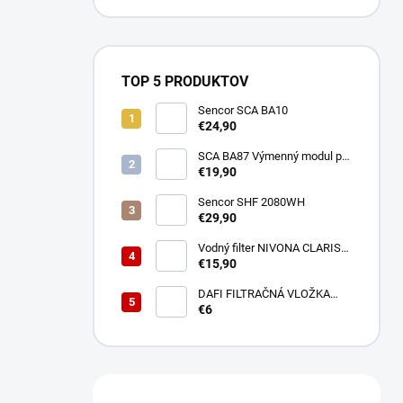
TOP 5 PRODUKTOV
Sencor SCA BA10
€24,90
SCA BA87 Výmenný modul pre
BA40 SENCOR
€19,90
Sencor SHF 2080WH
€29,90
Vodný filter NIVONA CLARIS
NIRF701
€15,90
DAFI FILTRAČNÁ VLOŽKA
POLYPROPYLENOVÁ
€6