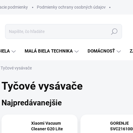
acie podmienky
Podmienky ochrany osobných údajov
Hľadať
BIELA
MALÁ BIELA TECHNIKA
DOMÁCNOSŤ
Z
Tyčové vysávače
Tyčové vysávače
Najpredávanejšie
Xiaomi Vacuum
GORENJE
Cleaner G20 Lite
SVC216100