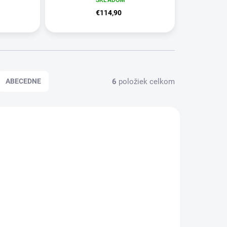
€114,90
6
položiek celkom
ABECEDNE
AKCIA
43246
43051
TIP
ZADARMO
KLADOM
SKLADOM