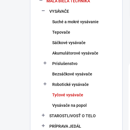
MALÁ BIELA TECHNIKA
e
l
VYSÁVAČE
Suché a mokré vysávanie
Tepovače
Sáčkové vysávače
Akumulátorové vysávače
Príslušenstvo
Bezsáčkové vysávače
Robotické vysávače
Tyčové vysávače
Vysávače na popol
STAROSTLIVOSŤ O TELO
PRÍPRAVA JEDÁL