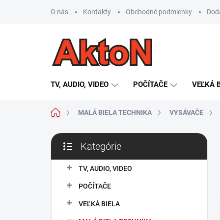
Prejsť
O nás
Kontakty
Obchodné podmienky
Dod
na
obsah
TV, AUDIO, VIDEO
POČÍTAČE
VEĽKÁ 
Domov
MALÁ BIELA TECHNIKA
VYSÁVAČE
B
Kategórie
o
Preskočiť
č
kategórie
n
TV, AUDIO, VIDEO
ý
POČÍTAČE
p
a
VEĽKÁ BIELA
n