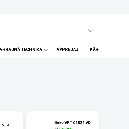
PRÁZDNY KOŠÍK
NÁKUPNÝ
KOŠÍK
ÁHRADNÁ TECHNIKA
VÝPREDAJ
KÄRCHER
K
Beko VRT 61821 VD
FSIIR
SKLADOM