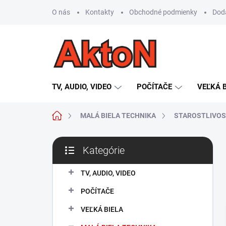
Prejsť
O nás
Kontakty
Obchodné podmienky
Dod
na
obsah
TV, AUDIO, VIDEO
POČÍTAČE
VEĽKÁ 
Domov
MALÁ BIELA TECHNIKA
STAROSTLIVOS
B
Kategórie
o
Preskočiť
č
kategórie
n
TV, AUDIO, VIDEO
ý
POČÍTAČE
p
a
VEĽKÁ BIELA
n