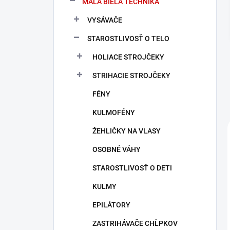
MALÁ BIELA TECHNIKA
e
l
VYSÁVAČE
STAROSTLIVOSŤ O TELO
HOLIACE STROJČEKY
STRIHACIE STROJČEKY
FÉNY
KULMOFÉNY
ŽEHLIČKY NA VLASY
OSOBNÉ VÁHY
STAROSTLIVOSŤ O DETI
KULMY
EPILÁTORY
ZASTRIHÁVAČE CHĹPKOV