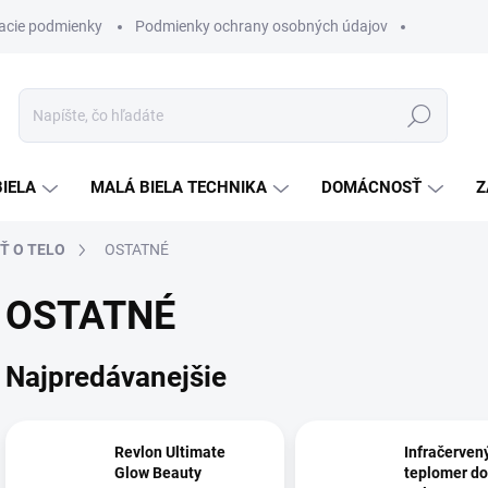
acie podmienky
Podmienky ochrany osobných údajov
Hľadať
BIELA
MALÁ BIELA TECHNIKA
DOMÁCNOSŤ
Z
Ť O TELO
OSTATNÉ
OSTATNÉ
Najpredávanejšie
Revlon Ultimate
Infračerven
Glow Beauty
teplomer do