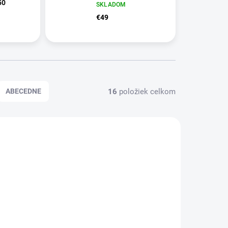
50
SKLADOM
€49
16
položiek celkom
ABECEDNE
41437
8998