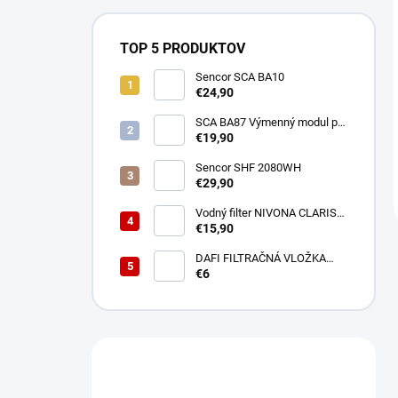
TOP 5 PRODUKTOV
Sencor SCA BA10
€24,90
SCA BA87 Výmenný modul pre
BA40 SENCOR
€19,90
Sencor SHF 2080WH
€29,90
Vodný filter NIVONA CLARIS
NIRF701
€15,90
DAFI FILTRAČNÁ VLOŽKA
POLYPROPYLENOVÁ
€6
Máte otázku?