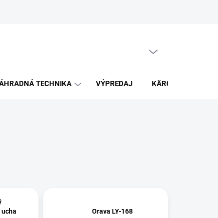
PRÁZDNY KOŠÍK
NÁKUPNÝ
KOŠÍK
ÁHRADNÁ TECHNIKA
VÝPREDAJ
KÄRCHER
K
ý
 ucha
Orava LY-168