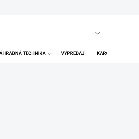
PRÁZDNY KOŠÍK
NÁKUPNÝ
KOŠÍK
ÁHRADNÁ TECHNIKA
VÝPREDAJ
KÄRCHER
K