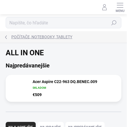
Prejsť
na
obsah
Hľadať
POČÍTAČE, NOTEBOOKY, TABLETY
ALL IN ONE
Najpredávanejšie
Acer Aspire C22-963 DQ.BENEC.009
SKLADOM
€509
R
a