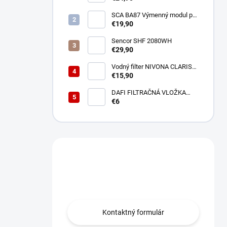
SCA BA87 Výmenný modul pre
BA40 SENCOR
€19,90
Sencor SHF 2080WH
€29,90
Vodný filter NIVONA CLARIS
NIRF701
€15,90
DAFI FILTRAČNÁ VLOŽKA
POLYPROPYLENOVÁ
€6
Máte otázku?
Obráťte sa na nás.
Kontaktný formulár