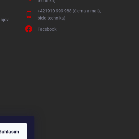
technika)
+421910 999 988 (čierna a malá,
biela technika)
ajov
Facebook
Súhlasím