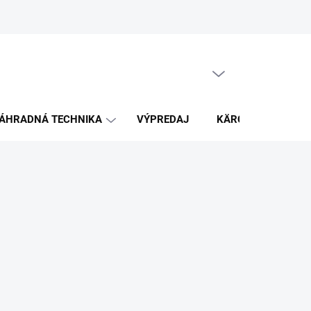
PRÁZDNY KOŠÍK
NÁKUPNÝ
KOŠÍK
ÁHRADNÁ TECHNIKA
VÝPREDAJ
KÄRCHER
K