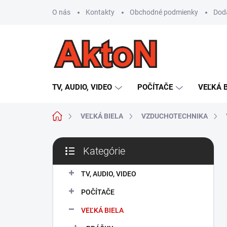
Prejsť
O nás
Kontakty
Obchodné podmienky
Dod
na
obsah
TV, AUDIO, VIDEO
POČÍTAČE
VEĽKÁ 
Domov
VEĽKÁ BIELA
VZDUCHOTECHNIKA
B
Kategórie
o
Preskočiť
č
kategórie
n
TV, AUDIO, VIDEO
ý
POČÍTAČE
p
a
VEĽKÁ BIELA
n