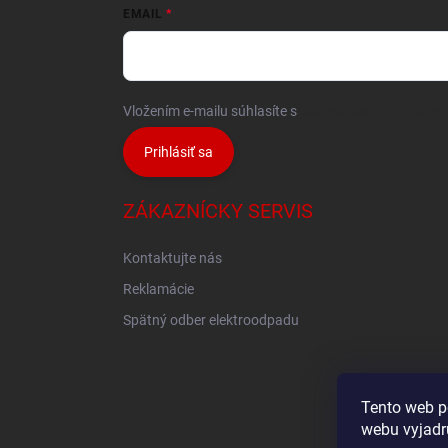
EMAIL
Vložením e-mailu súhlasíte s
podmienkami ochrany 
Prihlásiť sa
ZÁKAZNÍCKY SERVIS
Kontaktujte nás
Reklamácie
Spätný odber elektroodpadu
Tento web p
webu vyjadru