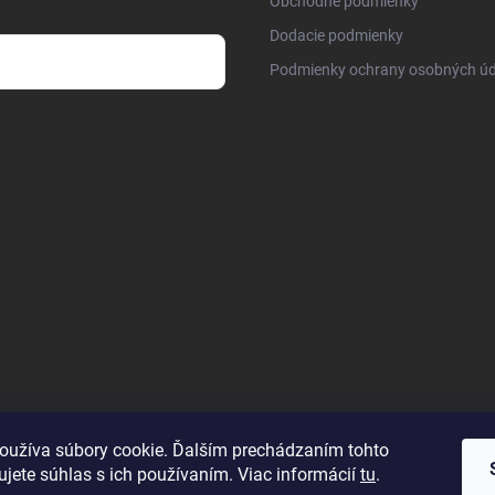
Obchodné podmienky
Dodacie podmienky
Podmienky ochrany osobných úd
osobných údajov
oužíva súbory cookie. Ďalším prechádzaním tohto
jete súhlas s ich používaním. Viac informácií
tu
.