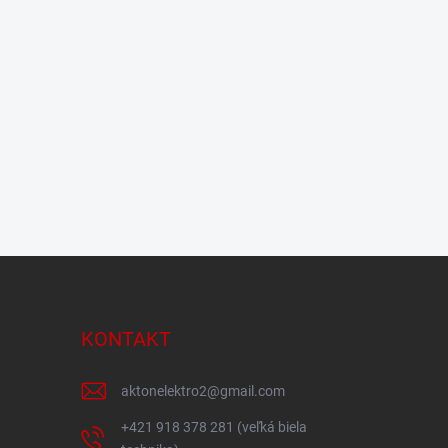
KONTAKT
aktonelektro2
@
gmail.com
+421 918 378 281 (veľká biela