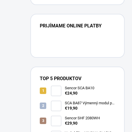
PRIJÍMAME ONLINE PLATBY
TOP 5 PRODUKTOV
Sencor SCA BA10
€24,90
SCA BA87 Výmenný modul pre
BA40 SENCOR
€19,90
Sencor SHF 2080WH
€29,90