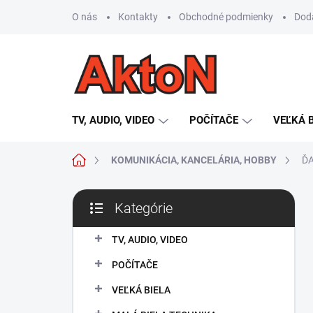
Prejsť
O nás
Kontakty
Obchodné podmienky
Dod
na
obsah
TV, AUDIO, VIDEO
POČÍTAČE
VEĽKÁ 
Domov
KOMUNIKÁCIA, KANCELÁRIA, HOBBY
Ď
B
Kategórie
o
Preskočiť
č
kategórie
n
TV, AUDIO, VIDEO
ý
POČÍTAČE
p
a
VEĽKÁ BIELA
n