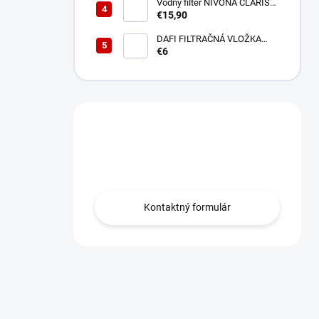
Vodný filter NIVONA CLARIS
NIRF701
€15,90
DAFI FILTRAČNÁ VLOŽKA
POLYPROPYLENOVÁ
€6
Máte otázku?
Obráťte sa na nás.
Kontaktný formulár