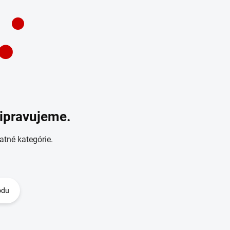
ripravujeme.
atné kategórie.
odu