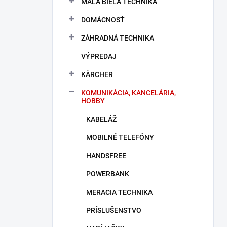
MALÁ BIELA TECHNIKA
e
l
DOMÁCNOSŤ
ZÁHRADNÁ TECHNIKA
VÝPREDAJ
KÄRCHER
KOMUNIKÁCIA, KANCELÁRIA,
HOBBY
KABELÁŽ
MOBILNÉ TELEFÓNY
HANDSFREE
POWERBANK
MERACIA TECHNIKA
PRÍSLUŠENSTVO