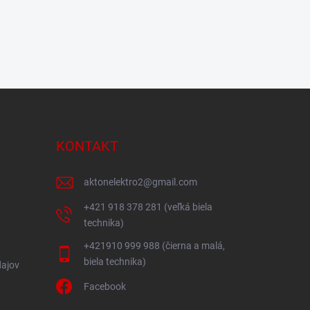
KONTAKT
aktonelektro2
@
gmail.com
+421 918 378 281 (veľká biela
technika)
+421910 999 988 (čierna a malá,
biela technika)
ajov
Facebook