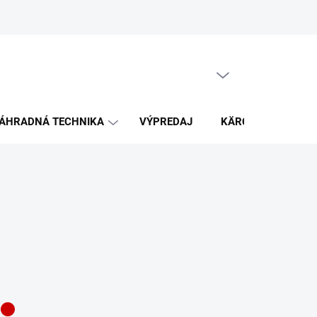
PRÁZDNY KOŠÍK
NÁKUPNÝ
KOŠÍK
ÁHRADNÁ TECHNIKA
VÝPREDAJ
KÄRCHER
K