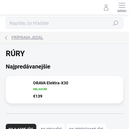
Prejsť
na
obsah
Hľadať
PRÍPRAVA JEDÁL
RÚRY
Najpredávanejšie
ORAVA Elektra-X30
SKLADOM
€139
R
a