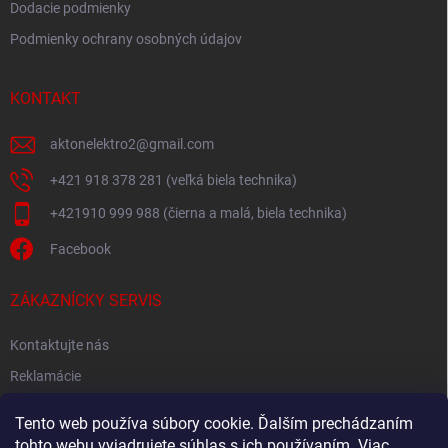
Dodacie podmienky
Podmienky ochrany osobných údajov
KONTAKT
aktonelektro2
@
gmail.com
+421 918 378 281 (veľká biela technika)
+421910 999 988 (čierna a malá, biela technika)
Facebook
ZÁKAZNÍCKY SERVIS
Kontaktujte nás
Reklamácie
Spätný odber elektroodpadu
Tento web používa súbory cookie. Ďalším prechádzaním
tohto webu vyjadrujete súhlas s ich používaním. Viac