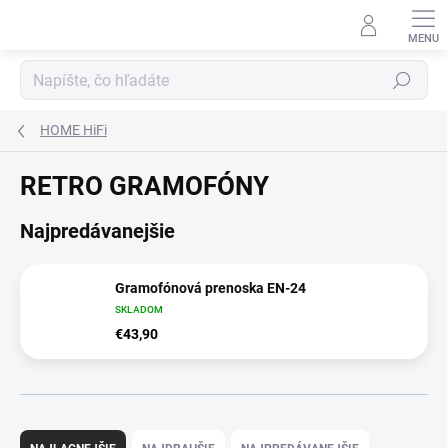
Prejsť
na
obsah
Hľadať
HOME HiFi
RETRO GRAMOFÓNY
Najpredávanejšie
Gramofónová prenoska EN-24
SKLADOM
€43,90
R
a