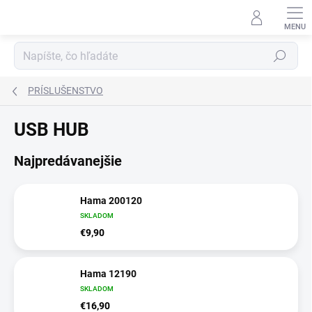
Prejsť
na
obsah
Hľadať
PRÍSLUŠENSTVO
USB HUB
Najpredávanejšie
Hama 200120
SKLADOM
€9,90
Hama 12190
SKLADOM
€16,90