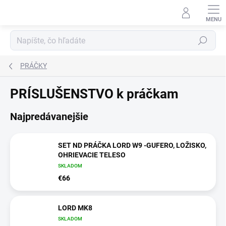
Prejsť
na
obsah
Hľadať
PRÁČKY
PRÍSLUŠENSTVO k práčkam
Najpredávanejšie
SET ND PRÁČKA LORD W9 -GUFERO, LOŽISKO,
OHRIEVACIE TELESO
SKLADOM
€66
LORD MK8
SKLADOM