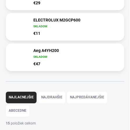
€29
ELECTROLUX M2GCP600
SKLADOM
€11
Aeg A4YH200
SKLADOM
€47
R
a
NAJLACNEJŠIE
NAJDRAHŠIE
NAJPREDÁVANEJŠIE
d
e
ABECEDNE
n
i
15
položiek celkom
e