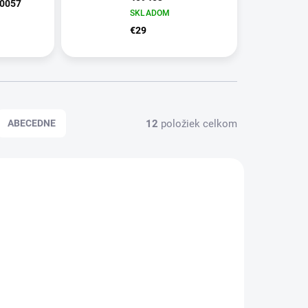
10057
SKLADOM
€29
12
položiek celkom
ABECEDNE
6008
3805