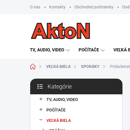
Prejsť
O nás
Kontakty
Obchodné podmienky
Dod
na
obsah
TV, AUDIO, VIDEO
POČÍTAČE
VEĽKÁ 
Domov
VEĽKÁ BIELA
SPORÁKY
Príslušens
B
Kategórie
o
Preskočiť
č
kategórie
n
TV, AUDIO, VIDEO
ý
POČÍTAČE
p
a
VEĽKÁ BIELA
n