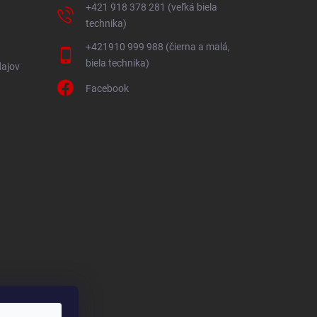
+421 918 378 281 (veľká biela
technika)
+421910 999 988 (čierna a malá,
biela technika)
ajov
Facebook