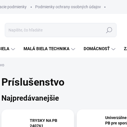
acie podmienky
Podmienky ochrany osobných údajov
Hľadať
BIELA
MALÁ BIELA TECHNIKA
DOMÁCNOSŤ
Z
tvo
Príslušenstvo
Najpredávanejšie
Univerzálne
TRYSKY NA PB
PB pre sporá
240761