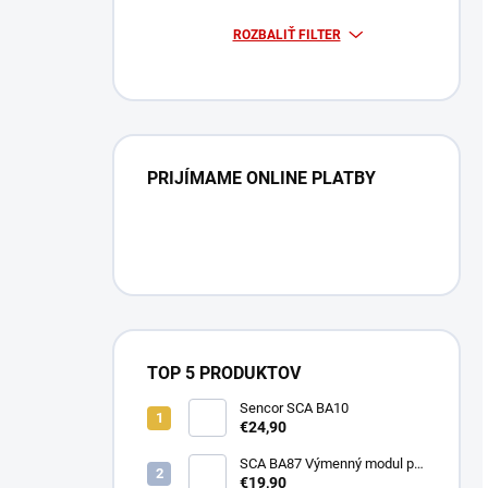
ROZBALIŤ FILTER
PRIJÍMAME ONLINE PLATBY
TOP 5 PRODUKTOV
Sencor SCA BA10
€24,90
SCA BA87 Výmenný modul pre
BA40 SENCOR
€19,90