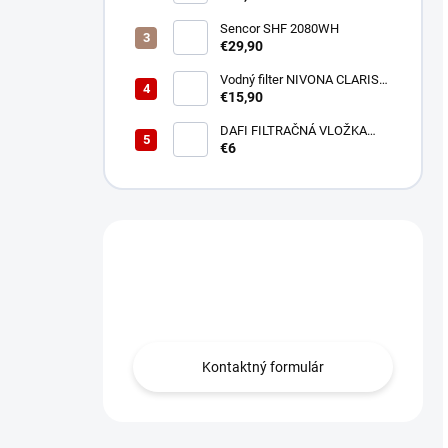
Sencor SHF 2080WH
€29,90
Vodný filter NIVONA CLARIS
NIRF701
€15,90
DAFI FILTRAČNÁ VLOŽKA
POLYPROPYLENOVÁ
€6
Máte otázku?
Obráťte sa na nás.
Kontaktný formulár