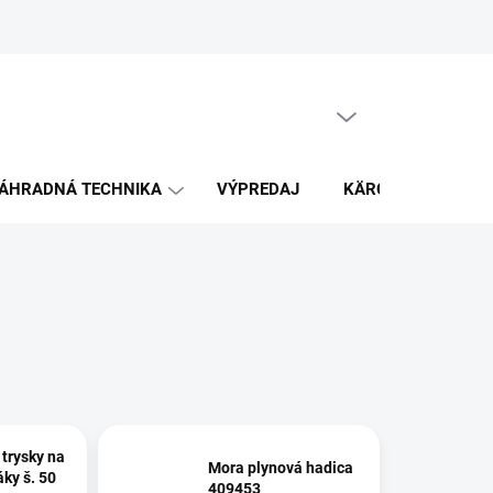
PRÁZDNY KOŠÍK
NÁKUPNÝ
KOŠÍK
ÁHRADNÁ TECHNIKA
VÝPREDAJ
KÄRCHER
K
 trysky na
Mora plynová hadica
ky š. 50
409453