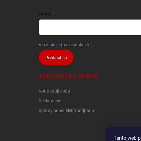
EMAIL
Vložením e-mailu súhlasíte s
podmienkami ochrany 
Prihlásiť sa
ZÁKAZNÍCKY SERVIS
Kontaktujte nás
Reklamácie
Spätný odber elektroodpadu
Tento web p