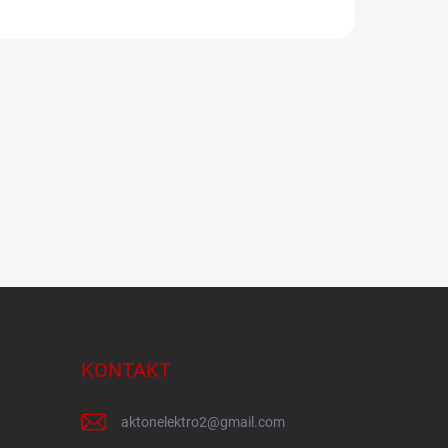
KONTAKT
aktonelektro2
@
gmail.com