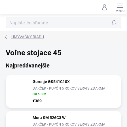
Prejsť
na
obsah
Hľadať
UMÝVAČKY RIADU
Voľne stojace 45
Najpredávanejšie
Gorenje GS541C10X
DARČEK - KUPÓN 5 ROKOV SERVIS ZDARMA
SKLADOM
€389
Mora SM 526C3 W
DARČEK - KUPÓN 5 ROKOV SERVIS ZDARMA