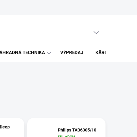
PRÁZDNY KOŠÍK
NÁKUPNÝ
KOŠÍK
ÁHRADNÁ TECHNIKA
VÝPREDAJ
KÄRCHER
K
 Deep
Philips TAB6305/10
SKLADOM