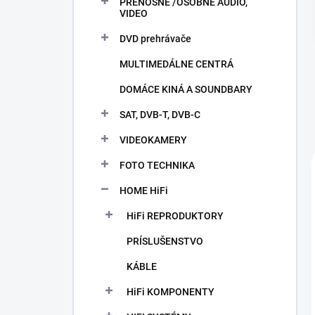
PRENOSNÉ /OSOBNÉ AUDIO,
e
VIDEO
l
DVD prehrávače
MULTIMEDÁLNE CENTRÁ
DOMÁCE KINÁ A SOUNDBARY
SAT, DVB-T, DVB-C
VIDEOKAMERY
FOTO TECHNIKA
HOME HiFi
HiFi REPRODUKTORY
PRÍSLUŠENSTVO
KÁBLE
HiFi KOMPONENTY