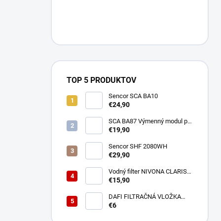
TOP 5 PRODUKTOV
Sencor SCA BA10
€24,90
SCA BA87 Výmenný modul pre
BA40 SENCOR
€19,90
Sencor SHF 2080WH
€29,90
Vodný filter NIVONA CLARIS
NIRF701
€15,90
DAFI FILTRAČNÁ VLOŽKA
POLYPROPYLENOVÁ
€6