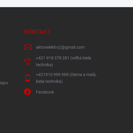
KONTAKT
aktonelektro2
@
gmail.com
+421 918 378 281 (veľká biela
technika)
+421910 999 988 (čierna a malá,
biela technika)
ajov
Facebook