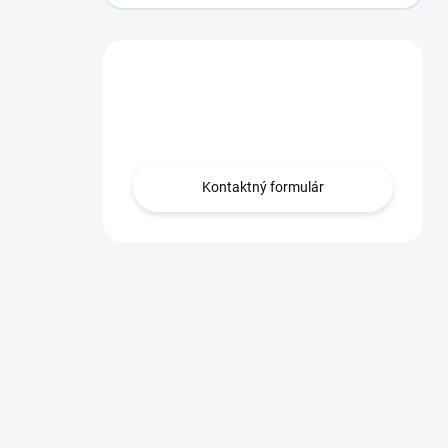
Máte otázku?
Obráťte sa na nás.
Kontaktný formulár