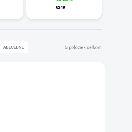
€249
5
položiek celkom
ABECEDNE
AKCIA
13271
13270
TIP
ZADARMO
ZADARMO
KLADOM
SKLADOM