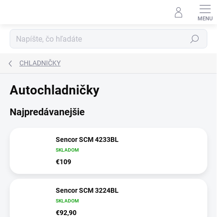
Prejsť
na
obsah
Hľadať
CHLADNIČKY
Autochladničky
Najpredávanejšie
Sencor SCM 4233BL
SKLADOM
€109
Sencor SCM 3224BL
SKLADOM
€92,90