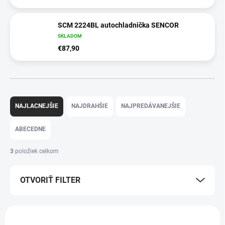
SCM 2224BL autochladnička SENCOR
SKLADOM
€87,90
R
a
NAJLACNEJŠIE
NAJDRAHŠIE
NAJPREDÁVANEJŠIE
d
e
ABECEDNE
n
i
3
položiek celkom
e
p
OTVORIŤ FILTER
r
o
d
V
u
ý
AKCIA