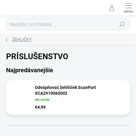
Prejsť
na
obsah
Hľadať
ŽEHLIČKY
PRÍSLUŠENSTVO
Najpredávanejšie
Odvápňovač žehličiek ScanPart
SCA2910060002
SKLADOM
€4,99
R