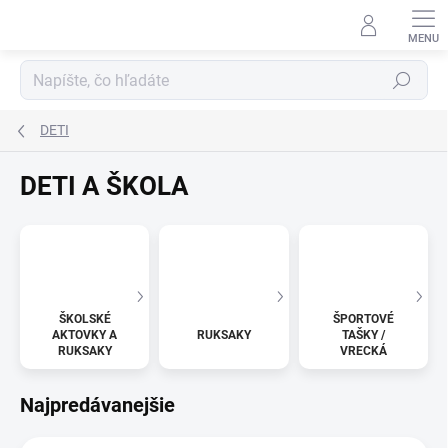
Prejsť
na
obsah
Hľadať
DETI
DETI A ŠKOLA
ŠKOLSKÉ
ŠPORTOVÉ
AKTOVKY A
RUKSAKY
TAŠKY /
RUKSAKY
VRECKÁ
Najpredávanejšie