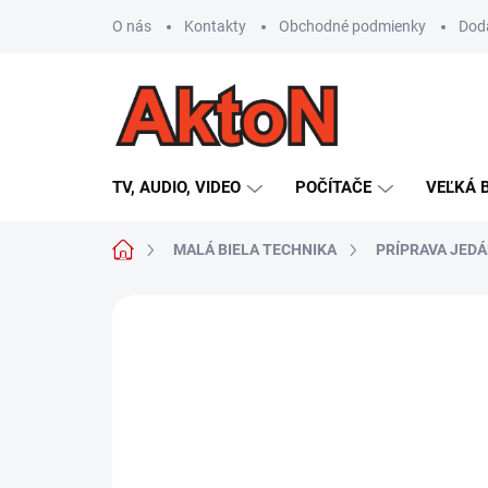
Prejsť
O nás
Kontakty
Obchodné podmienky
Dod
na
obsah
TV, AUDIO, VIDEO
POČÍTAČE
VEĽKÁ 
Domov
MALÁ BIELA TECHNIKA
PRÍPRAVA JEDÁ
Neohodnotené
Podrobnosti hodn