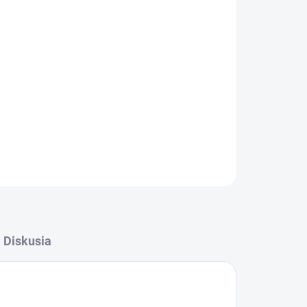
Pridať do košíka
ky, max. hmotnosť chleba 1600 g, voľba stupňa
, odložený štart až 15 hodin, forma s
on 850 W
OPÝTAŤ SA
STRÁŽIŤ
Diskusia