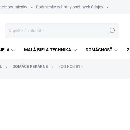
acie podmienky
Podmienky ochrany osobných údajov
Hľadať
BIELA
MALÁ BIELA TECHNIKA
DOMÁCNOSŤ
Z
L
DOMÁCE PEKÁRNE
ECG PCB 815
otenia
ZNAČKA:
ECG
€119
€69,90
Jednotková
SKLADOM
cena: