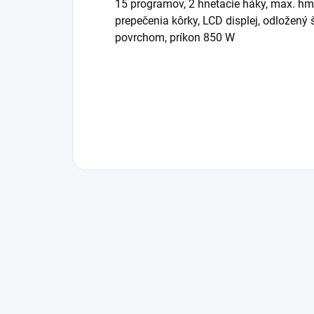
15 programov, 2 hnetacie háky, max. hm
prepečenia kôrky, LCD displej, odložený 
povrchom, príkon 850 W