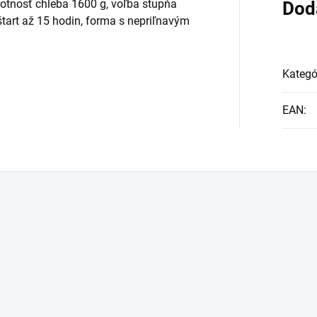
otnosť chleba 1600 g, voľba stupňa
Dod
štart až 15 hodin, forma s nepriľnavým
Kategó
EAN
: