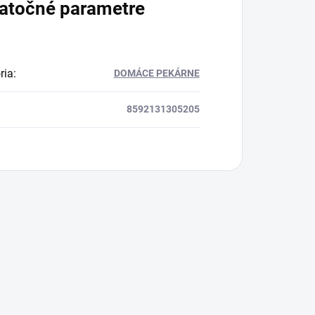
atočné parametre
ria
:
DOMÁCE PEKÁRNE
8592131305205