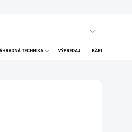
PRÁZDNY KOŠÍK
NÁKUPNÝ
KOŠÍK
ÁHRADNÁ TECHNIKA
VÝPREDAJ
KÄRCHER
K