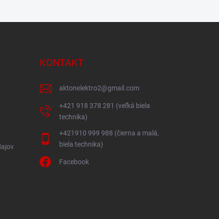
KONTAKT
aktonelektro2
@
gmail.com
+421 918 378 281 (veľká biela
technika)
+421910 999 988 (čierna a malá,
biela technika)
ajov
Facebook