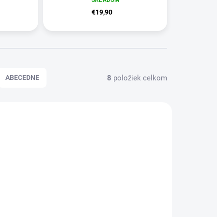
€19,90
8
položiek celkom
ABECEDNE
39667
39670
KLADOM
SKLADOM