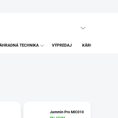
PRÁZDNY KOŠÍK
NÁKUPNÝ
KOŠÍK
ÁHRADNÁ TECHNIKA
VÝPREDAJ
KÄRCHER
K
Jammin Pro MIC010
SKLADOM