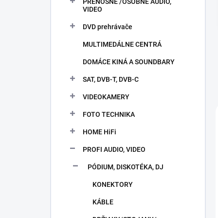
PRENOSNÉ /OSOBNÉ AUDIO,
e
VIDEO
l
DVD prehrávače
MULTIMEDÁLNE CENTRÁ
DOMÁCE KINÁ A SOUNDBARY
SAT, DVB-T, DVB-C
VIDEOKAMERY
FOTO TECHNIKA
HOME HiFi
PROFI AUDIO, VIDEO
PÓDIUM, DISKOTÉKA, DJ
KONEKTORY
KÁBLE