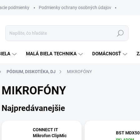
acie podmienky
Podmienky ochrany osobných údajov
Hľadať
BIELA
MALÁ BIELA TECHNIKA
DOMÁCNOSŤ
Z
PÓDIUM, DISKOTÉKA, DJ
MIKROFÓNY
MIKROFÓNY
Najpredávanejšie
CONNECT IT
BST MDX50
Mikrofon ClipMic
SKLADOM