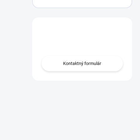
Máte otázku?
Obráťte sa na nás.
Kontaktný formulár