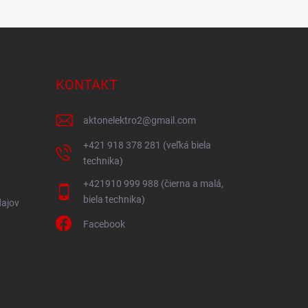
KONTAKT
aktonelektro2
@
gmail.com
+421 918 378 281 (veľká biela
technika)
+421910 999 988 (čierna a malá,
biela technika)
ajov
Facebook