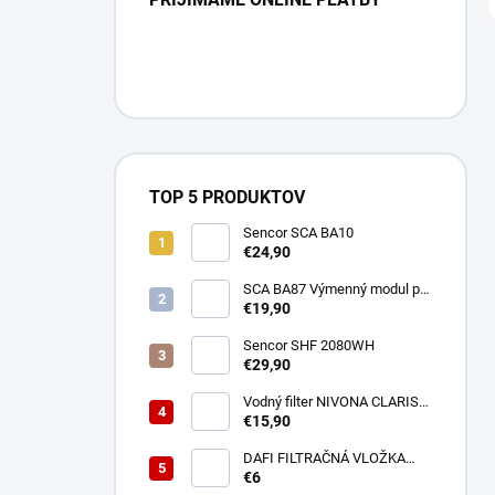
TOP 5 PRODUKTOV
Sencor SCA BA10
€24,90
SCA BA87 Výmenný modul pre
BA40 SENCOR
€19,90
Sencor SHF 2080WH
€29,90
Vodný filter NIVONA CLARIS
NIRF701
€15,90
DAFI FILTRAČNÁ VLOŽKA
POLYPROPYLENOVÁ
€6