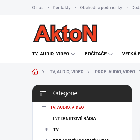
Prejsť
O nás
Kontakty
Obchodné podmienky
Dod
na
obsah
TV, AUDIO, VIDEO
POČÍTAČE
VEĽKÁ 
Domov
TV, AUDIO, VIDEO
PROFI AUDIO, VIDEO
B
Kategórie
o
Preskočiť
č
kategórie
n
TV, AUDIO, VIDEO
ý
INTERNETOVÉ RÁDIA
p
a
TV
n