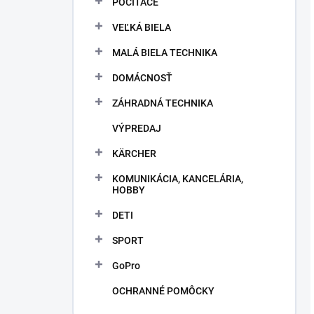
POČÍTAČE
VEĽKÁ BIELA
MALÁ BIELA TECHNIKA
DOMÁCNOSŤ
ZÁHRADNÁ TECHNIKA
VÝPREDAJ
KÄRCHER
KOMUNIKÁCIA, KANCELÁRIA,
HOBBY
DETI
SPORT
GoPro
OCHRANNÉ POMÔCKY