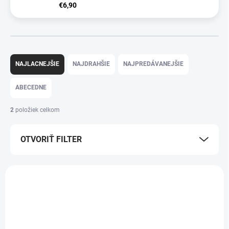
€6,90
R
a
NAJLACNEJŠIE
NAJDRAHŠIE
NAJPREDÁVANEJŠIE
d
e
ABECEDNE
n
i
2
položiek celkom
e
p
OTVORIŤ FILTER
r
o
d
V
u
ý
k
p
t
i
o
s
v
p