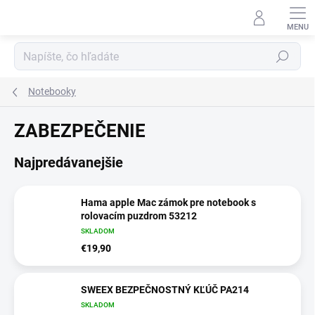
Prejsť
na
obsah
Hľadať
Notebooky
ZABEZPEČENIE
Najpredávanejšie
Hama apple Mac zámok pre notebook s
rolovacím puzdrom 53212
SKLADOM
€19,90
SWEEX BEZPEČNOSTNÝ KĽÚČ PA214
SKLADOM