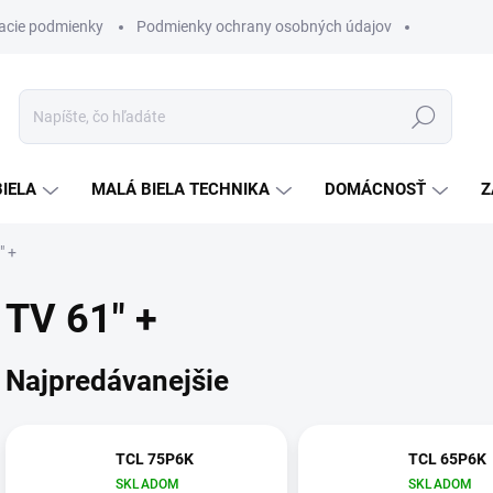
acie podmienky
Podmienky ochrany osobných údajov
Hľadať
BIELA
MALÁ BIELA TECHNIKA
DOMÁCNOSŤ
Z
" +
TV 61" +
Najpredávanejšie
TCL 75P6K
TCL 65P6K
SKLADOM
SKLADOM