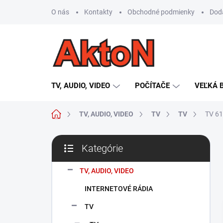
Prejsť
O nás
Kontakty
Obchodné podmienky
Dod
na
obsah
TV, AUDIO, VIDEO
POČÍTAČE
VEĽKÁ 
Domov
TV, AUDIO, VIDEO
TV
TV
TV 61
B
Kategórie
o
Preskočiť
č
kategórie
n
TV, AUDIO, VIDEO
ý
INTERNETOVÉ RÁDIA
p
a
TV
n