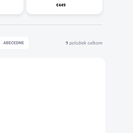
€449
9
položiek celkom
ABECEDNE
NOVINKA
42739
43030
TIP
ZADARMO
ZADARMO
KLADOM
SKLADOM