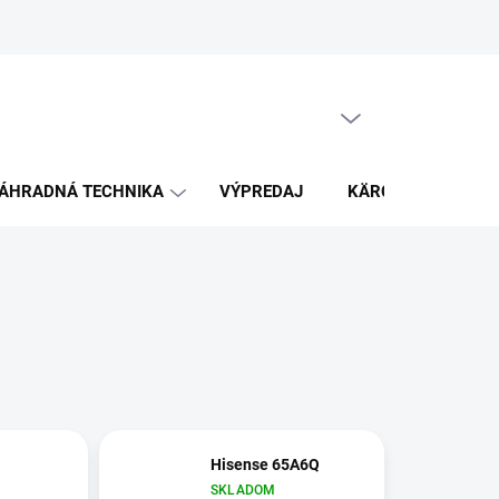
PRÁZDNY KOŠÍK
NÁKUPNÝ
KOŠÍK
ÁHRADNÁ TECHNIKA
VÝPREDAJ
KÄRCHER
K
Hisense 65A6Q
SKLADOM