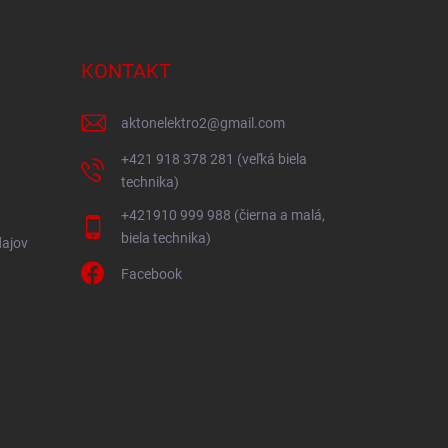
KONTAKT
aktonelektro2
@
gmail.com
+421 918 378 281 (veľká biela
technika)
+421910 999 988 (čierna a malá,
biela technika)
ajov
Facebook