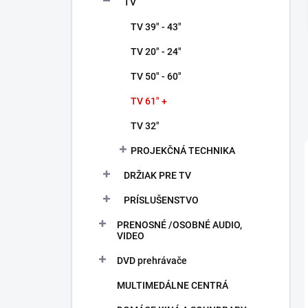
TV
e
l
TV 39" - 43"
TV 20" - 24"
TV 50" - 60"
TV 61" +
TV 32"
PROJEKČNÁ TECHNIKA
DRŽIAK PRE TV
PRÍSLUŠENSTVO
PRENOSNÉ /OSOBNÉ AUDIO,
VIDEO
DVD prehrávače
MULTIMEDÁLNE CENTRÁ