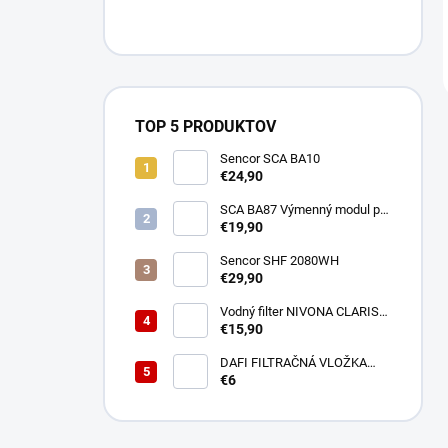
TOP 5 PRODUKTOV
Sencor SCA BA10
€24,90
SCA BA87 Výmenný modul pre
BA40 SENCOR
€19,90
Sencor SHF 2080WH
€29,90
Vodný filter NIVONA CLARIS
NIRF701
€15,90
DAFI FILTRAČNÁ VLOŽKA
POLYPROPYLENOVÁ
€6