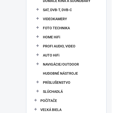
DOMÁCE KINÁ A SOUNDBARY
SAT, DVB-T, DVB-C
VIDEOKAMERY
FOTO TECHNIKA
HOME HiFi
PROFI AUDIO, VIDEO
AUTO HiFi
NAVIGÁCIE/OUTDOOR
HUDOBNÉ NÁSTROJE
PRÍSLUŠENSTVO
SLÚCHADLÁ
POČÍTAČE
VEĽKÁ BIELA