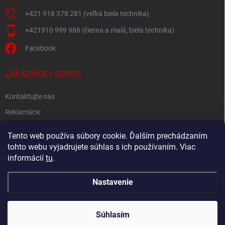
+421 918 378 281 (veľká biela technika)
+421910 999 988 (čierna a malá, biela technika)
Facebook
ZÁKAZNÍCKY SERVIS
Kontaktujte nás
Reklamácie
Spätný odber elektroodpadu
Tento web používa súbory cookie. Ďalším prechádzaním
tohto webu vyjadrujete súhlas s ich používaním. Viac
informácií
tu
.
Nastavenie
Copyright 2026
Akton.sk
. Všetky práva vyhradené.
Súhlasím