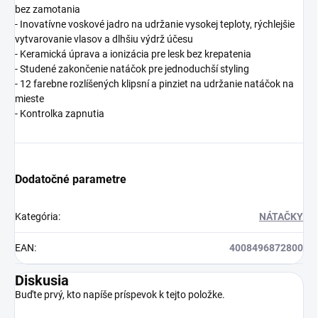
bez zamotania
- Inovatívne voskové jadro na udržanie vysokej teploty, rýchlejšie
vytvarovanie vlasov a dlhšiu výdrž účesu
- Keramická úprava a ionizácia pre lesk bez krepatenia
- Studené zakončenie natáčok pre jednoduchší styling
- 12 farebne rozlíšených klipsní a pinziet na udržanie natáčok na
mieste
- Kontrolka zapnutia
Dodatočné parametre
Kategória
:
NÁTAČKY
EAN
:
4008496872800
Diskusia
Buďte prvý, kto napíše príspevok k tejto položke.