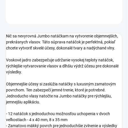
DETAILNÉ INFORMÁCIE
OPÝTAŤ SA
STRÁŽIŤ
Nič sa nevyrovná Jumbo natáčkam na vytvorenie objemnejších,
prekrásnych vlasov. Táto súprava natáčok je perfektná, pokiaľ
chcete vytvoriť skvelé účesy, dokonalé tvary a nadýchané vlny.
Voskové jadro zabezpečuje udržanie vysokej teploty natáčok,
rýchlejšie vytvarovanie vlasov a dlhšiu výdrž účesu pre dokonalé
výsledky.
Objemnejšie účesy si zaslúžia natáčky s luxusným zamatovým
povrchom. Ten zabezpečí jemné trenie, ktoré je potrebné.
Jednoducho vlasy natočte na Jumbo natáčky pre rýchlejšiu,
jemnejšiu aplikáciu.
- 12 natáčok s jednoduchou možnosťou uchopenia v dvoch
veľkostiach - 4 x 40 mm, 8 x 35 mm
- Zamatovo mäkký povrch pre jednoduchšie zvlnenie a výsledky