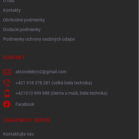
O nás
Kontakty
Obchodné podmienky
Dodacie podmienky
Podmienky ochrany osobných údajov
KONTAKT
aktonelektro2
@
gmail.com
+421 918 378 281 (veľká biela technika)
+421910 999 988 (čierna a malá, biela technika)
Facebook
ZÁKAZNÍCKY SERVIS
Kontaktujte nás