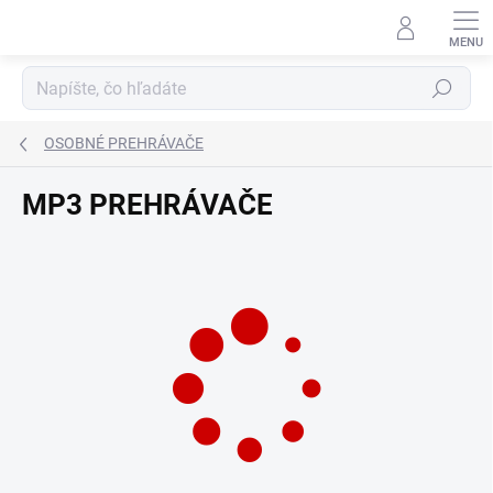
Prejsť
na
obsah
Hľadať
OSOBNÉ PREHRÁVAČE
MP3 PREHRÁVAČE