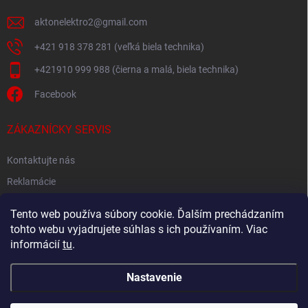
aktonelektro2
@
gmail.com
+421 918 378 281 (veľká biela technika)
+421910 999 988 (čierna a malá, biela technika)
Facebook
ZÁKAZNÍCKY SERVIS
Kontaktujte nás
Reklamácie
Spätný odber elektroodpadu
Tento web používa súbory cookie. Ďalším prechádzaním
tohto webu vyjadrujete súhlas s ich používaním. Viac
informácií
tu
.
Nastavenie