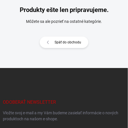
Produkty ešte len pripravujeme.
Môžete sa ale pozrieť na ostatné kategórie.
Späť do obchodu
Z
á
p
ä
t
i
ODOBERAŤ NEWSLETTER
e
Vložte svoj e-mail a my Vám budeme zasielať informácie o nových
produktoch na našom e-shope.