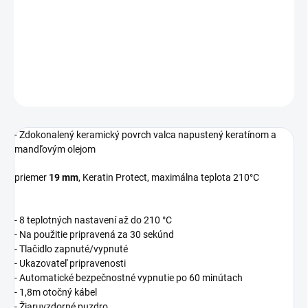
- 8 teplotných nastavení až do 210 °C
- Na použitie pripravená za 30 sekúnd
DETAILNÉ INFORMÁCIE
OPÝTAŤ SA
STRÁŽIŤ
- Zdokonalený keramický povrch valca napustený keratínom a
mandľovým olejom
priemer
19 mm
, Keratin Protect, maximálna teplota 210°C
- 8 teplotných nastavení až do 210 °C
- Na použitie pripravená za 30 sekúnd
- Tlačidlo zapnuté/vypnuté
- Ukazovateľ pripravenosti
- Automatické bezpečnostné vypnutie po 60 minútach
- 1,8m otočný kábel
- Žiaruvzdorné puzdro