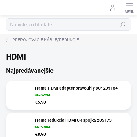
Prejsť
na
obsah
Hľadať
PREPOJOVACIE KÁBLE/REDUKCIE
HDMI
Najpredávanejšie
Hama HDMI adaptér pravouhlý 90° 205164
SKLADOM
€5,90
Hama redukcia HDMI 8K spojka 205173
SKLADOM
€8,90