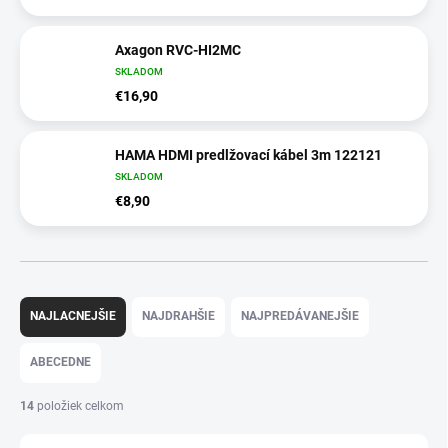
Axagon RVC-HI2MC
SKLADOM
€16,90
HAMA HDMI predlžovací kábel 3m 122121
SKLADOM
€8,90
R
a
NAJLACNEJŠIE
NAJDRAHŠIE
NAJPREDÁVANEJŠIE
d
e
ABECEDNE
n
i
14
položiek celkom
e
p