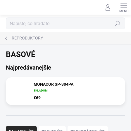
Prejsť
na
obsah
Hľadať
REPRODUKTORY
BASOVÉ
Najpredávanejšie
MONACOR SP-304PA
SKLADOM
€69
R
a