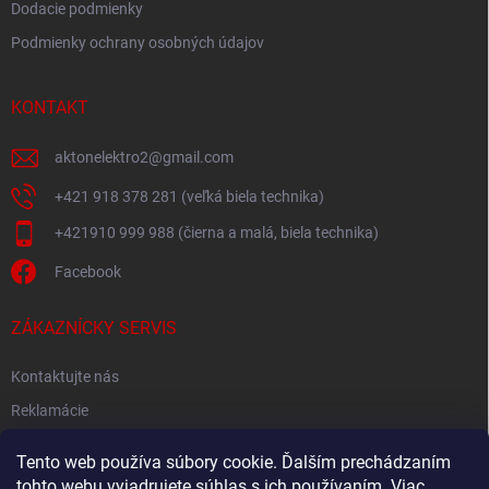
Dodacie podmienky
Podmienky ochrany osobných údajov
KONTAKT
aktonelektro2
@
gmail.com
+421 918 378 281 (veľká biela technika)
+421910 999 988 (čierna a malá, biela technika)
Facebook
ZÁKAZNÍCKY SERVIS
Kontaktujte nás
Reklamácie
Spätný odber elektroodpadu
Tento web používa súbory cookie. Ďalším prechádzaním
tohto webu vyjadrujete súhlas s ich používaním. Viac