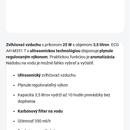
DETAILNÉ INFORMÁCIE
OPÝTAŤ SA
STRÁŽIŤ
Zvlhčovač vzduchu
s príkonom
25 W
s objemom
3,5 litrov
. ECG
AH M351 T s
ultrasonickou technológiou
disponuje
plynule
regulovaným výkonom
. Praktickou funkciou je
aromatizácia
.
Nádobu na vodu je možné ľahko vybrať a vyčistiť.
Ultrasonický
zvlhčovač vzduchu
Plynule regulovateľný výkon
Kapacita 3,5 litrov vydrží až 10 hodín prevádzky bez
doplnenia
Karbónový filter na vodu
Účinnosť 350 ml/h