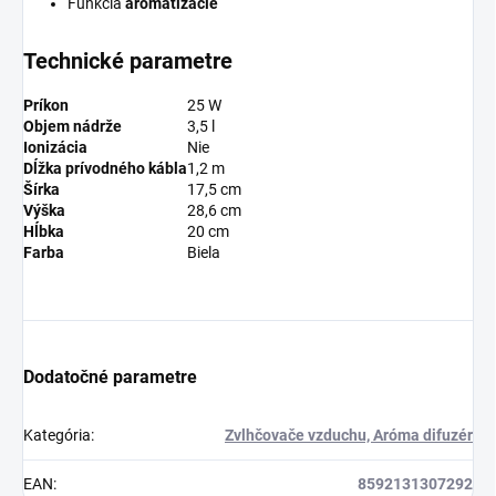
Funkcia
aromatizácie
Technické parametre
Príkon
25 W
Objem nádrže
3,5 l
Ionizácia
Nie
Dĺžka prívodného kábla
1,2 m
Šírka
17,5 cm
Výška
28,6 cm
Hĺbka
20 cm
Farba
Biela
Dodatočné parametre
Kategória
:
Zvlhčovače vzduchu, Aróma difuzér
EAN
:
8592131307292