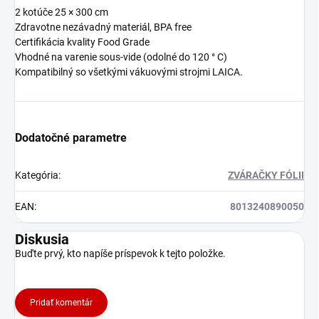
2 kotúče 25 × 300 cm
Zdravotne nezávadný materiál, BPA free
Certifikácia kvality Food Grade
Vhodné na varenie sous-vide (odolné do 120 ° C)
Kompatibilný so všetkými vákuovými strojmi LAICA.
Dodatočné parametre
Kategória
:
ZVÁRAČKY FÓLII
EAN
:
8013240890050
Diskusia
Buďte prvý, kto napíše príspevok k tejto položke.
Pridať komentár