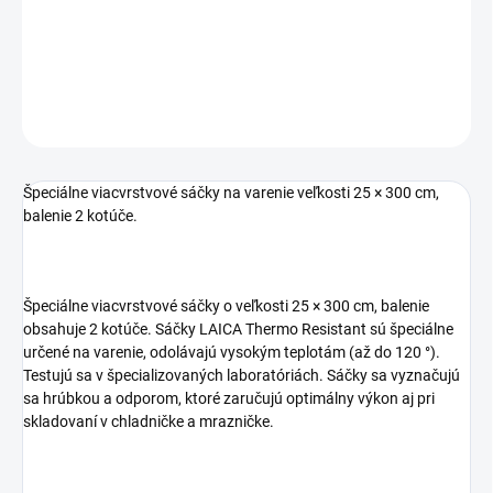
vyrobené v Taliansku • na Sous Vide varenie aj do mrazničky
DETAILNÉ INFORMÁCIE
OPÝTAŤ SA
STRÁŽIŤ
Špeciálne viacvrstvové sáčky na varenie veľkosti 25 × 300 cm,
balenie 2 kotúče.
Špeciálne viacvrstvové sáčky o veľkosti 25 × 300 cm, balenie
obsahuje 2 kotúče. Sáčky LAICA Thermo Resistant sú špeciálne
určené na varenie, odolávajú vysokým teplotám (až do 120 °).
Testujú sa v špecializovaných laboratóriách. Sáčky sa vyznačujú
sa hrúbkou a odporom, ktoré zaručujú optimálny výkon aj pri
skladovaní v chladničke a mrazničke.