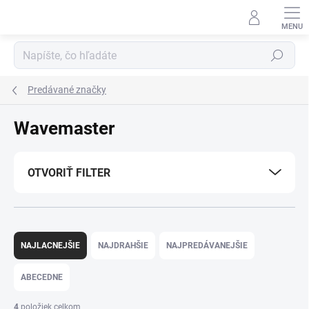
Prejsť
na
obsah
Hľadať
Predávané značky
Wavemaster
OTVORIŤ FILTER
R
a
NAJLACNEJŠIE
NAJDRAHŠIE
NAJPREDÁVANEJŠIE
d
e
ABECEDNE
n
i
4
položiek celkom