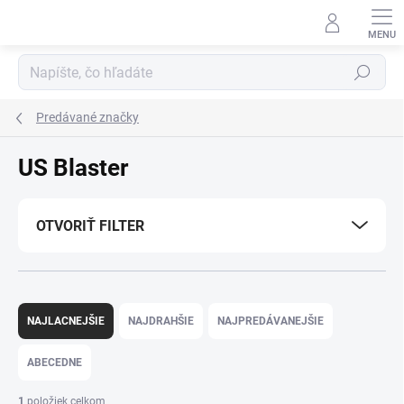
Prejsť
na
obsah
Hľadať
Predávané značky
US Blaster
OTVORIŤ FILTER
R
a
NAJLACNEJŠIE
NAJDRAHŠIE
NAJPREDÁVANEJŠIE
d
e
ABECEDNE
n
i
1
položiek celkom