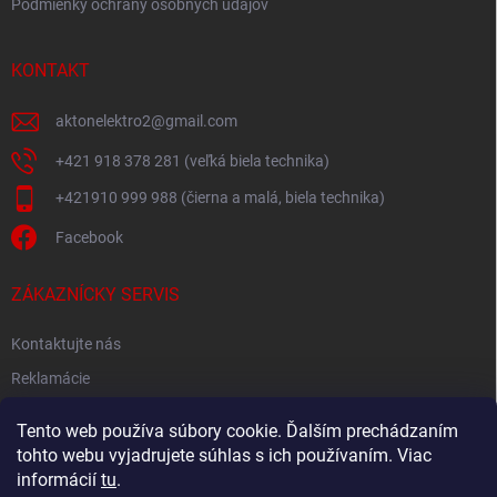
Podmienky ochrany osobných údajov
KONTAKT
aktonelektro2
@
gmail.com
+421 918 378 281 (veľká biela technika)
+421910 999 988 (čierna a malá, biela technika)
Facebook
ZÁKAZNÍCKY SERVIS
Kontaktujte nás
Reklamácie
Spätný odber elektroodpadu
Tento web používa súbory cookie. Ďalším prechádzaním
tohto webu vyjadrujete súhlas s ich používaním. Viac
informácií
tu
.