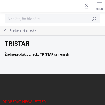
Prejsť
na
obsah
Hľadať
Predávané značky
TRISTAR
Žiadne produkty značky
TRISTAR
sa nenašli...
Z
á
p
ä
t
i
ODOBERAŤ NEWSLETTER