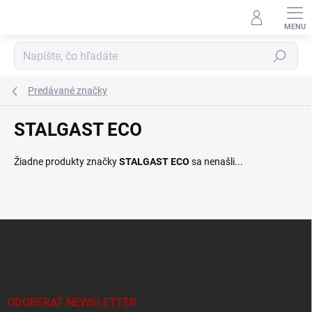
Prejsť
na
obsah
Hľadať
Predávané značky
STALGAST ECO
Žiadne produkty značky
STALGAST ECO
sa nenašli...
Z
á
p
ä
t
i
ODOBERAŤ NEWSLETTER