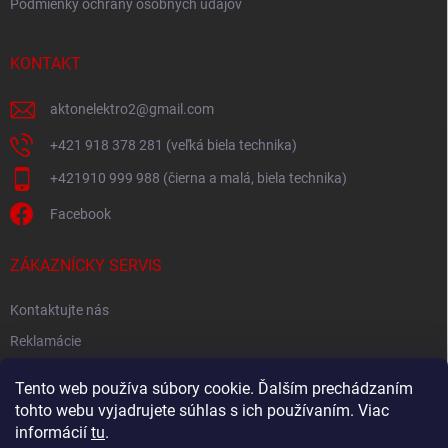
Podmienky ochrany osobných údajov
KONTAKT
aktonelektro2
@
gmail.com
+421 918 378 281 (veľká biela technika)
+421910 999 988 (čierna a malá, biela technika)
Facebook
ZÁKAZNÍCKY SERVIS
Kontaktujte nás
Reklamácie
Spätný odber elektroodpadu
Tento web používa súbory cookie. Ďalším prechádzaním
tohto webu vyjadrujete súhlas s ich používaním. Viac
informácií
tu
.