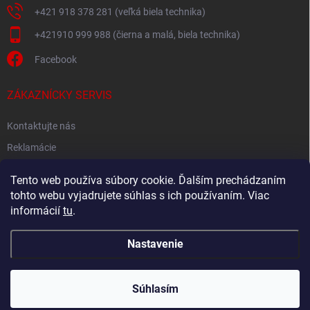
+421 918 378 281 (veľká biela technika)
+421910 999 988 (čierna a malá, biela technika)
Facebook
ZÁKAZNÍCKY SERVIS
Kontaktujte nás
Reklamácie
Spätný odber elektroodpadu
Tento web používa súbory cookie. Ďalším prechádzaním
tohto webu vyjadrujete súhlas s ich používaním. Viac
informácií
tu
.
Nastavenie
Copyright 2026
Akton.sk
. Všetky práva vyhradené.
Súhlasím
Vytvoril Shoptet