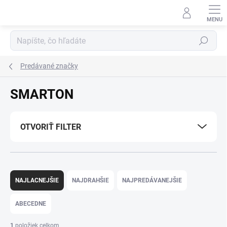
Prejsť
na
obsah
Hľadať
Predávané značky
SMARTON
OTVORIŤ FILTER
R
a
NAJLACNEJŠIE
NAJDRAHŠIE
NAJPREDÁVANEJŠIE
d
e
ABECEDNE
n
i
1
položiek celkom