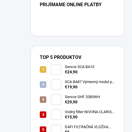
PRIJÍMAME ONLINE PLATBY
TOP 5 PRODUKTOV
Sencor SCA BA10
€24,90
SCA BA87 Výmenný modul pre
BA40 SENCOR
€19,90
Sencor SHF 2080WH
€29,90
Vodný filter NIVONA CLARIS
NIRF701
€15,90
DAFI FILTRAČNÁ VLOŽKA
POLYPROPYLENOVÁ