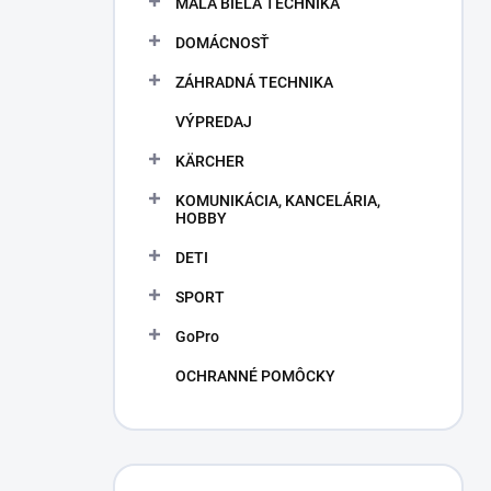
MALÁ BIELA TECHNIKA
e
l
DOMÁCNOSŤ
ZÁHRADNÁ TECHNIKA
VÝPREDAJ
KÄRCHER
KOMUNIKÁCIA, KANCELÁRIA,
HOBBY
DETI
SPORT
GoPro
OCHRANNÉ POMÔCKY