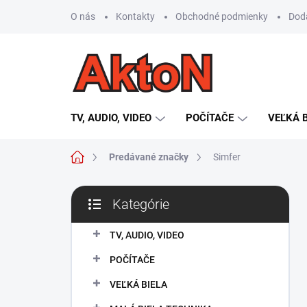
Prejsť
O nás
Kontakty
Obchodné podmienky
Dod
na
obsah
TV, AUDIO, VIDEO
POČÍTAČE
VEĽKÁ 
Domov
Predávané značky
Simfer
B
Kategórie
o
Preskočiť
č
kategórie
n
TV, AUDIO, VIDEO
ý
POČÍTAČE
p
a
VEĽKÁ BIELA
n