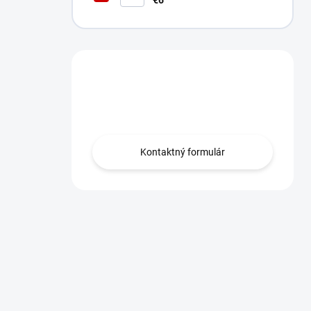
€6
Máte otázku?
Obráťte sa na nás.
Kontaktný formulár