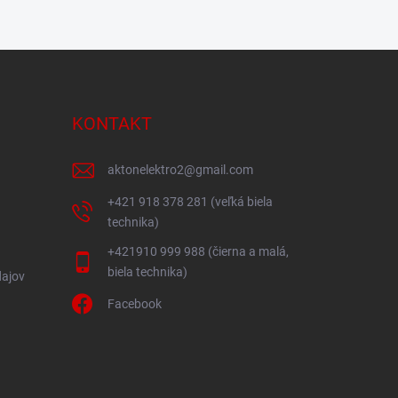
KONTAKT
aktonelektro2
@
gmail.com
+421 918 378 281 (veľká biela
technika)
+421910 999 988 (čierna a malá,
biela technika)
ajov
Facebook