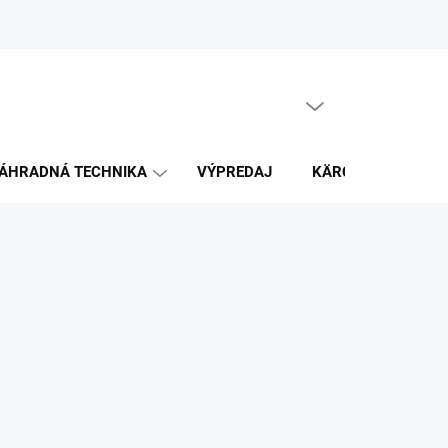
PRÁZDNY KOŠÍK
NÁKUPNÝ
KOŠÍK
ÁHRADNÁ TECHNIKA
VÝPREDAJ
KÄRCHER
K