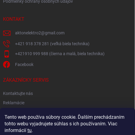
Podmienky ochrany osobných údajov
KONTAKT
aktonelektro2
@
gmail.com
+421 918 378 281 (veľká biela technika)
+421910 999 988 (čierna a malá, biela technika)
Facebook
ZÁKAZNÍCKY SERVIS
Kontaktujte nás
Reklamácie
Spätný odber elektroodpadu
Tento web používa súbory cookie. Ďalším prechádzaním
tohto webu vyjadrujete súhlas s ich používaním. Viac
informácií
tu
.