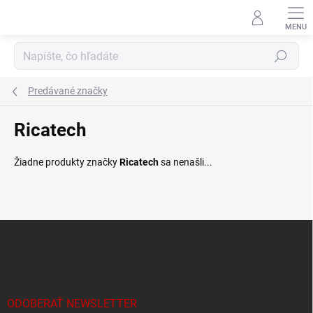
Prejsť
na
obsah
Hľadať
Predávané značky
Ricatech
Žiadne produkty značky
Ricatech
sa nenašli...
Z
á
p
ä
t
i
ODOBERAŤ NEWSLETTER