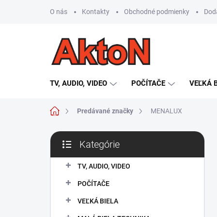
Prejsť
O nás
Kontakty
Obchodné podmienky
Dod
na
obsah
TV, AUDIO, VIDEO
POČÍTAČE
VEĽKÁ 
Domov
Predávané značky
MENALUX
B
Kategórie
o
Preskočiť
č
kategórie
n
TV, AUDIO, VIDEO
ý
POČÍTAČE
p
a
VEĽKÁ BIELA
n