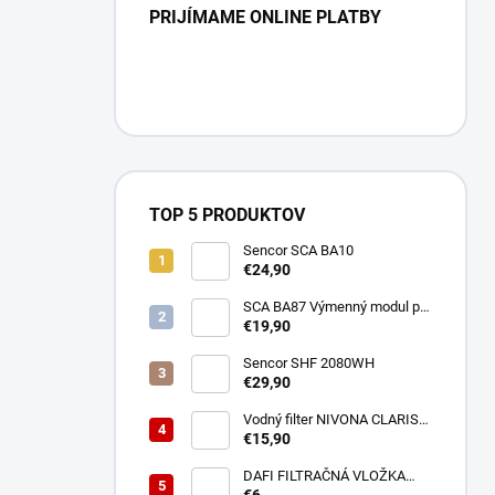
PRIJÍMAME ONLINE PLATBY
TOP 5 PRODUKTOV
Sencor SCA BA10
€24,90
SCA BA87 Výmenný modul pre
BA40 SENCOR
€19,90
Sencor SHF 2080WH
€29,90
Vodný filter NIVONA CLARIS
NIRF701
€15,90
DAFI FILTRAČNÁ VLOŽKA
POLYPROPYLENOVÁ