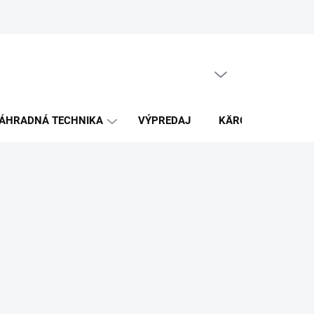
PRÁZDNY KOŠÍK
NÁKUPNÝ
KOŠÍK
ÁHRADNÁ TECHNIKA
VÝPREDAJ
KÄRCHER
K