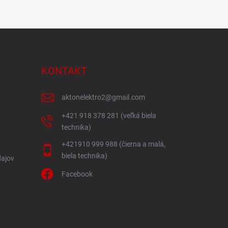
KONTAKT
aktonelektro2
@
gmail.com
+421 918 378 281 (veľká biela
technika)
+421910 999 988 (čierna a malá,
biela technika)
ajov
Facebook