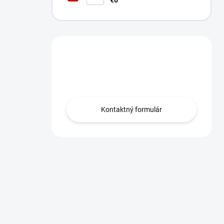
€6
Máte otázku?
Obráťte sa na nás.
Kontaktný formulár