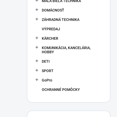
MALÁ BIELA TECHNIKA
e
l
DOMÁCNOSŤ
ZÁHRADNÁ TECHNIKA
VÝPREDAJ
KÄRCHER
KOMUNIKÁCIA, KANCELÁRIA,
HOBBY
DETI
SPORT
GoPro
OCHRANNÉ POMÔCKY